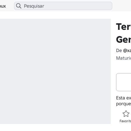
bux
Ter
Ge
De
@x
Maturi
Esta ex
porque
Favorit