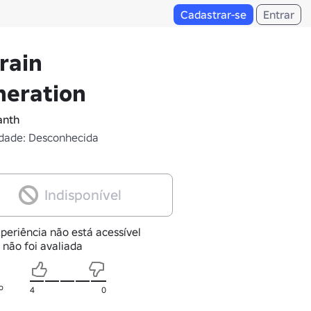
Cadastrar-se
Entrar
rain
neration
anth
dade: Desconhecida
Indisponível
periência não está acessível
 não foi avaliada
o
4
0