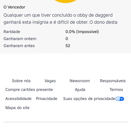
O Vencedor
Qualquer um que tiver concluído o obby de daggerd
ganhará esta insígnia e é difícil de obter. O dono desta
insígnia saltou lava, escolheu corretamente, usou táticas
Raridade
0.0% (Impossível)
para escalar paredes e lutar contra zumbis. Eles andaram
Ganharam ontem
0
em bolas giratórias de alta velocidade, evitaram lasers de
Ganharam antes
52
torres de segurança e derrotaram ou superaram o deus.
Sobre nós
Vagas
Newsroom
Responsáveis
Compre cartões presente
Ajuda
Termos
Acessibilidade
Privacidade
Suas opções de privacidade
Mapa do site