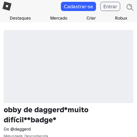
Cadastrar-se
Entrar
Destaques
Mercado
Criar
Robux
obby de daggerd*muito
difícil**badge*
De
@daggerd
Maturidade: Desconhecida