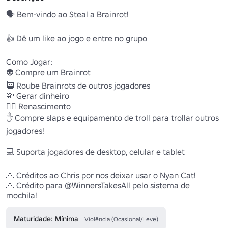
🗣️ Bem-vindo ao Steal a Brainrot!

👍 Dê um like ao jogo e entre no grupo

Como Jogar:

👽 Compre um Brainrot

🥷 Roube Brainrots de outros jogadores

💸 Gerar dinheiro

🐦‍🔥 Renascimento 

✋ Compre slaps e equipamento de troll para trollar outros 
jogadores!

💻 Suporta jogadores de desktop, celular e tablet

🙏 Créditos ao Chris por nos deixar usar o Nyan Cat!

🙏 Crédito para @WinnersTakesAll pelo sistema de 
mochila!
Maturidade: Mínima
Violência (Ocasional/Leve)