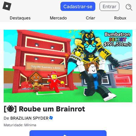
Cadastrar-se
Entrar
Destaques
Mercado
Criar
Robux
[🐝] Roube um Brainrot
De
BRAZILIAN SPYDER
Maturidade: Mínima