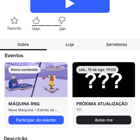
Favorito
15M+
2M+
Sobre
Loja
Servidores
Eventos
Novo conteúdo
sáb., 15 de ago. 19:00
MÁQUINA RNG
PRÓXIMA ATUALIZAÇÃO
Nova Máquina + Evento de Abelha
???
Participar do evento
Avise-me
Descrição