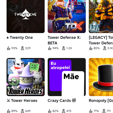
♠ Twenty One
Tower Defense X:
[LEGACY] Toi
BETA
Tower Defen
93%
529
94%
1.2K
85%
5.1K
⚔️ Tower Heroes
Crazy Cards 🤣
Ronopoly [Go
89%
649
82%
475
71%
711