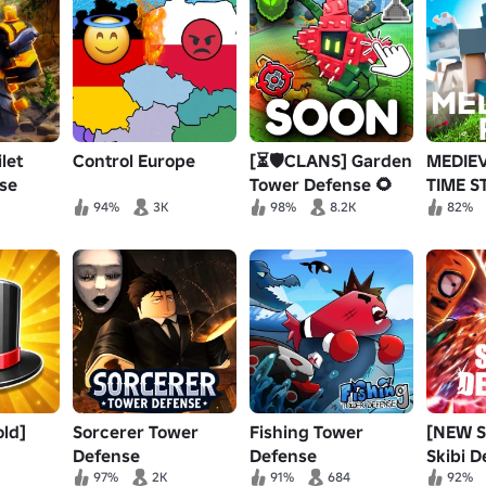
let
Control Europe
[⏳🛡️CLANS] Garden
MEDIEV
se
Tower Defense 🌻
TIME S
94%
3K
98%
8.2K
82%
ld]
Sorcerer Tower
Fishing Tower
[NEW 
Defense
Defense
Skibi D
[HIGURUMA⚖️]
97%
2K
91%
684
92%