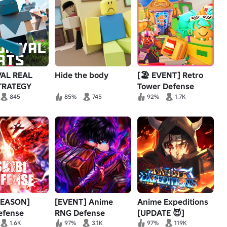
AL REAL
Hide the body
[🏖️ EVENT] Retro
TRATEGY
Tower Defense
845
85%
745
92%
1.7K
SEASON]
[EVENT] Anime
Anime Expeditions
efense
RNG Defense
[UPDATE 😈]
1.6K
97%
3.1K
97%
119K