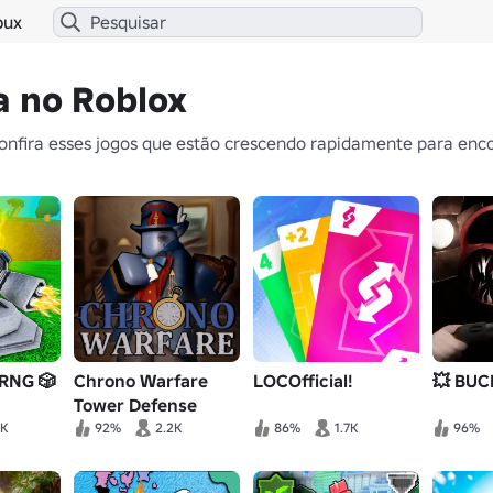
bux
a no Roblox
onfira esses jogos que estão crescendo rapidamente para enco
 RNG 🎲
Chrono Warfare
LOCOfficial!
💥 BU
Tower Defense
6K
92%
2.2K
86%
1.7K
96%