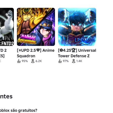
TD 2
[⭐UPD 2.5💜] Anime
[⚽4.25🏆] Universal
S]
Squadron
Tower Defense Z
K
95%
6.2K
97%
1.4K
ntes
oblox são gratuitos?