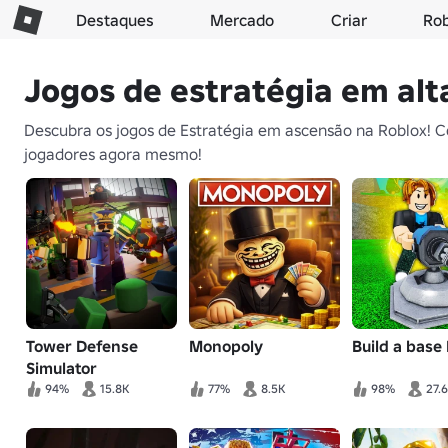
Destaques
Mercado
Criar
Ro
Jogos de estratégia em alt
Descubra os jogos de Estratégia em ascensão na Roblox! C
jogadores agora mesmo!
Tower Defense
Monopoly
Build a base
Simulator
94%
15.8K
77%
8.5K
98%
27.