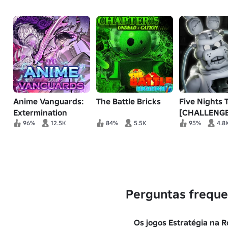
Anime Vanguards:
The Battle Bricks
Five Nights 
Extermination
[CHALLENGE
Event Pt. 2
96%
12.5K
84%
5.5K
95%
4.8
Perguntas freque
Os jogos Estratégia na R