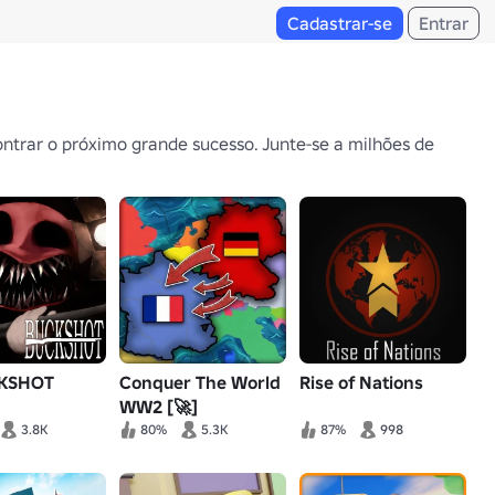
Cadastrar-se
Entrar
ntrar o próximo grande sucesso. Junte-se a milhões de
CKSHOT
Conquer The World
Rise of Nations
WW2 [🚀]
3.8K
80%
5.3K
87%
998