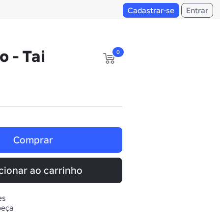
Cadastrar-se
Entrar
 - Tai
0
Comprar
cionar ao carrinho
es
beça