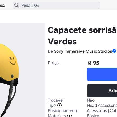
bux
Capacete sorrisão
Verdes
De
Sony Immersive Music Studios
95
Preço
Adi
Trocável
Não
Tipo
Head Accessori
Posicionamento
Acessórios | Ca
Materiais
Básico