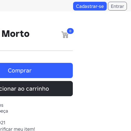
Cadastrar-se
Entrar
 Morto
0
Comprar
cionar ao carrinho
es
beça
021
rificar meu item!