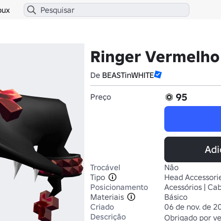
bux
Ringer Vermelho
De
BEASTinWHITE
95
Preço
Adi
Trocável
Não
Tipo
Head Accessori
Posicionamento
Acessórios | Ca
Materiais
Básico
Criado
06 de nov. de 2
Descrição
Obrigado por ve