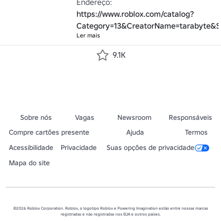
Endereço: 
https://www.roblox.com/catalog?
Category=13&CreatorName=tarabyte&So
Ler mais
9.1K
Sobre nós
Vagas
Newsroom
Responsáveis
Compre cartões presente
Ajuda
Termos
Acessibilidade
Privacidade
Suas opções de privacidade
Mapa do site
©2026 Roblox Corporation. Roblox, o logotipo Roblox e Powering Imagination estão entre nossas marcas
registradas e não registradas nos EUA e outros países.