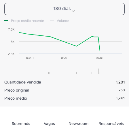
180 dias
Preço médio recente
Volume
7.5K
5K
2.5K
03/01
05/01
07/01
Quantidade vendida
1,201
Preço original
250
Preço médio
5,681
Sobre nós
Vagas
Newsroom
Responsáveis