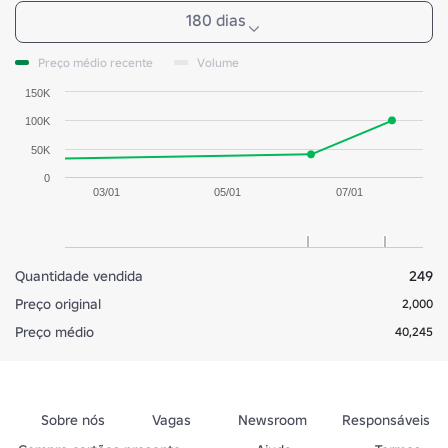
180 dias
Preço médio recente
Volume
150K
100K
50K
0
03/01
05/01
07/01
Quantidade vendida
249
Preço original
2,000
Preço médio
40,245
Sobre nós
Vagas
Newsroom
Responsáveis