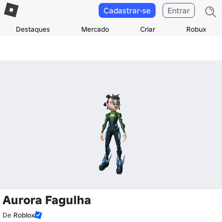
Cadastrar-se
Entrar
Destaques
Mercado
Criar
Robux
Aurora Fagulha
De
Roblox