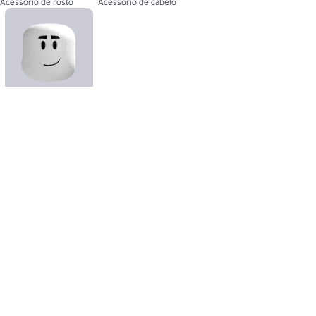
Acessório de rosto
Acessório de cabelo
Aurora Spark -
Estado de espírito
Animação de humor
Sobre nós
Vagas
Newsroom
Responsáveis
Compre cartões presente
Ajuda
Termos
Acessibilidade
Privacidade
Suas opções de privacidade
Mapa do site
©2026 Roblox Corporation. Roblox, o logotipo Roblox e Powering Imagination estão entre nossas marcas
registradas e não registradas nos EUA e outros países.