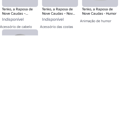
Tenko, a Raposa de
Tenko, a Raposa de
Tenko, a Raposa de
Nove Caudas –
Nove Caudas – Nove
Nove Caudas - Humor
Cabelo
Caudas
Indisponível
Indisponível
Animação de humor
Acessório de cabelo
Acessório das costas
Tenko a Raposa de
Nove Caudas -
Cabeça
Cabeça dinâmica
Sobre nós
Vagas
Newsroom
Responsáveis
Compre cartões presente
Ajuda
Termos
Acessibilidade
Privacidade
Suas opções de privacidade
Mapa do site