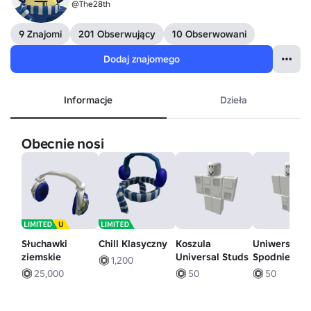
@The28th
9 Znajomi
201 Obserwujący
10 Obserwowani
Dodaj znajomego
Informacje
Dzieła
Obecnie nosi
Słuchawki
Chill Klasyczny
Koszula
Uniwersalne
ziemskie
Universal Studs
Spodnie Stu
1,200
25,000
50
50