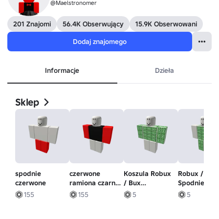
@Maelstronomer
201 Znajomi
56.4K Obserwujący
15.9K Obserwowani
Dodaj znajomego
Informacje
Dzieła
Sklep
spodnie
czerwone
Koszula Robux
Robux / Bux
czerwone
ramiona czarny
/ Bux
Spodnie
tułów
(Przejrzysta)
(przezroczys
155
155
5
5