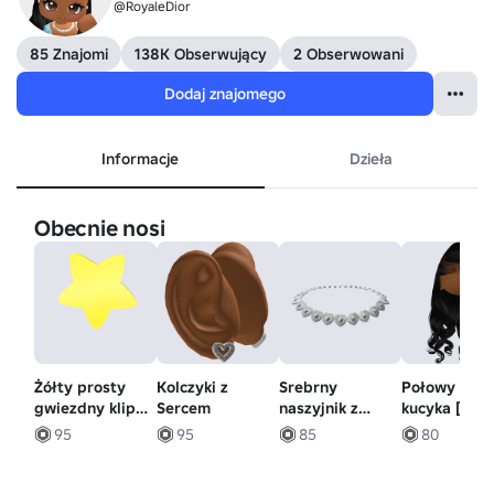
@RoyaleDior
85 Znajomi
138K Obserwujący
2 Obserwowani
Dodaj znajomego
Informacje
Dzieła
Obecnie nosi
Żółty prosty
Kolczyki z
Srebrny
Połowy ogo
gwiezdny klips
Sercem
naszyjnik z
kucyka [Cza
do włosów
diamentem w
95
95
85
80
kształcie serca