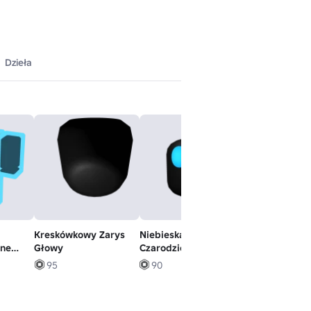
Dzieła
Kreskówkowy Zarys
Niebieska Głowa
Anime - nastró
ine
Głowy
Czarodziejki
95
90