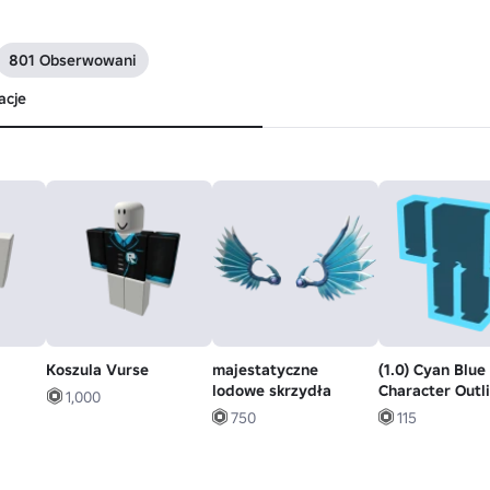
801 Obserwowani
acje
Koszula Vurse
majestatyczne
(1.0) Cyan Blue
lodowe skrzydła
Character Outl
1,000
Aura
750
115