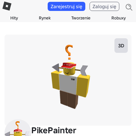
Zarejestruj się
Zaloguj się
Hity
Rynek
Tworzenie
Robuxy
3D
PikePainter