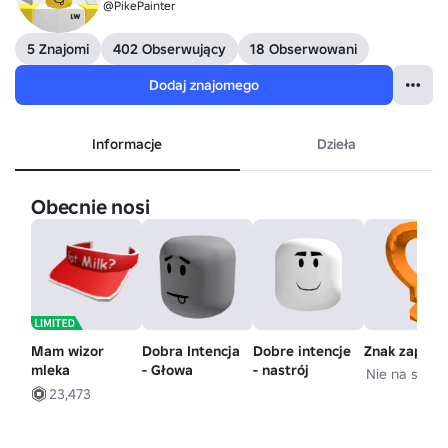
@PikePainter
5 Znajomi
402 Obserwujący
18 Obserwowani
Dodaj znajomego
Informacje
Dzieła
Obecnie nosi
Mam wizor
Dobra Intencja
Dobre intencje
Znak zapyta
mleka
- Głowa
- nastrój
Nie na sprze
23,473