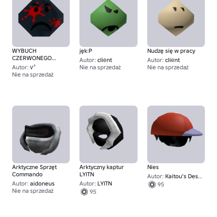
WYBUCH
jęk:P
Nudzę się w pracy
CZERWONEGO
Autor:
cliеnt
Autor:
cliеnt
KETCHUPU
Autor:
ѵ¹
Nie na sprzedaż
Nie na sprzedaż
95
Nie na sprzedaż
1
Arktyczne Sprzęt
Arktyczny kaptur
Nies
Commando
LYITN
Autor:
Kaitou's Designs!
Autor:
aidoneus
Autor:
LYITN
95
Nie na sprzedaż
95
1