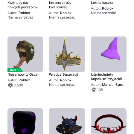
Kwitnący dar
Korona z róży
Letnia kaczka
nowych początków
kwarcowej
Autor:
Roblox
Autor:
Roblox
Autor:
Roblox
Nie na sprzedaż
Nie na sprzedaż
Nie na sprzedaż
1
8,000
Niesamowity Oscar
Władca Buxeracji
Uśmiechnięty
Kapelusz Przyjaciół
Autor:
Roblox
Autor:
Roblox
Glep
Nie na sprzedaż
Autor:
Marcial Bundle Factory
2,600
1
105