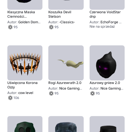
Klasyczna Maska
Koszulka Devil
Czerwona VoidStar
Ciemności
Stetson
dnp
Fioletowego Ninja
Autor:
Golden Domino Studios
Autor:
-Classics-
Autor:
EchoForge UGC
Nie na sprzedaż
95
95
1
Uświęcona Korona
Rogi Azurewrath 2.0
Azurowy gniew 2.0
Ozzy
Autor:
Nice Gaming Team
Autor:
Nice Gaming Team
Autor:
cow level
95
95
106