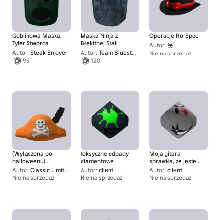
Goblinowa Maska,
Maska Ninja z
Operacje Ro-Spec
Tyler Stwórca
Błękitnej Stali
Autor:
웃¹
Autor:
Steak Enjoyer
Autor:
Team Bluesteel
Nie na sprzedaż
1
95
120
(Wyłączona po
toksyczne odpady
Moja gitara
halloweenu)
diamentowe
sprawiła, że jestem
Halloweenowa
sławny...
Autor:
Classic Limiteds
Autor:
cliеnt
Autor:
cliеnt
Czapka Pirata
Nie na sprzedaż
Nie na sprzedaż
Nie na sprzedaż
1
95