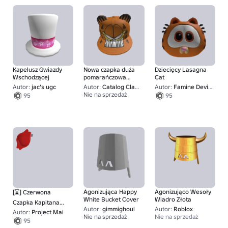
Kapelusz Gwiazdy
Nowa czapka duża
Dziecięcy Lasagna
Wschodzącej
pomarańczowa
Cat
lasagna jedząca
Autor:
jac's ugc
Autor:
Catalog Classics
Autor:
Famine Devil UGC
czapkę kota
Nie na sprzedaż
95
95
100
Agonizująca Happy
Agonizująco Wesoły
[⌛] Czerwona
White Bucket Cover
Wiadro Złota
Czapka Kapitana
Autor:
gimmighoul
Autor:
Roblox
Piratów
Autor:
Project Mai
Nie na sprzedaż
Nie na sprzedaż
100
95