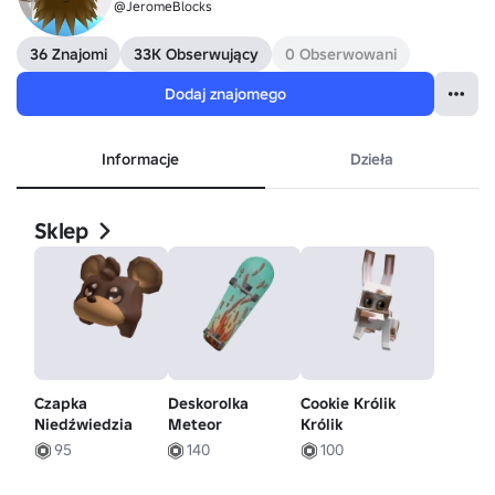
@JeromeBlocks
36 Znajomi
33K Obserwujący
0 Obserwowani
Dodaj znajomego
Informacje
Dzieła
Sklep
Czapka
Deskorolka
Cookie Królik
Niedźwiedzia
Meteor
Królik
95
140
100