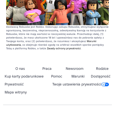
Dostawcą Robuxów jest Roblox. Dokonując zakupu Robuxów, otrzymujesz wyłącznie
ograniczoną, bezzwrotną, nieprzenoszalną, odwoływalną licencję na korzystanie z
Robuxów, które nie mają wartości w rzeczywistej walucie. Przechodząc dalej, (1)
potwierdzasz, że masz ukończone 18 lat i upoważniasz nas do pobrania opłaty z
Twojego konta, oraz (2) potwierdzasz, że rozumiesz i akceptujesz
Warunki
użytkowania
, co obejmuje również zgodę na arbitraż wszelkich sporów pomiędzy
Tobą a platformą Roblox, a także
Zasady ochrony prywatności
.
O nas
Praca
Newsroom
Rodzice
Kup karty podarunkowe
Pomoc
Warunki
Dostępność
Prywatność
Twoje ustawienia prywatności
Mapa witryny