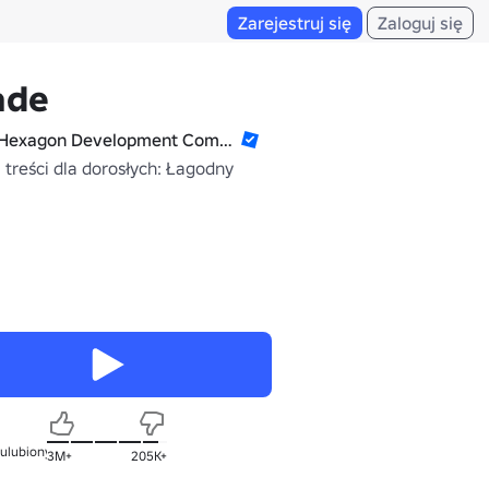
Zarejestruj się
Zaloguj się
ade
Hexagon Development Community
 treści dla dorosłych: Łagodny
 ulubionych
3M+
205K+