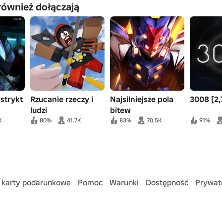
również dołączają
strykt
Rzucanie rzeczy i
Najsilniejsze pola
3008 [2,
ludzi
bitew
K
80%
41.7K
83%
70.5K
91%
 karty podarunkowe
Pomoc
Warunki
Dostępność
Prywat