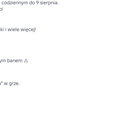
 codziennym do 9 sierpnia.

 

 i wiele więcej! 

nym banem ⚠️ 

” w grze.
