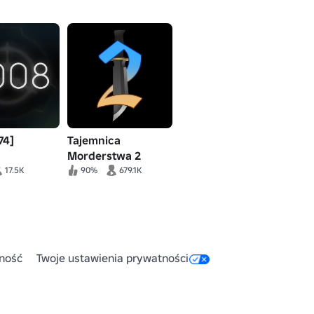
74]
Tajemnica
Morderstwa 2
17.5K
90%
679.1K
ność
Twoje ustawienia prywatności