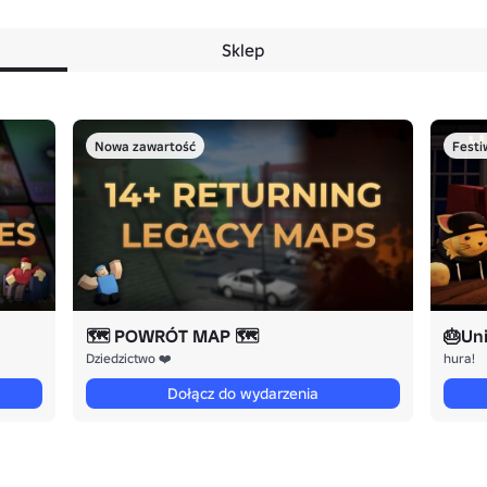
Sklep
Nowa zawartość
Festi
🗺️ POWRÓT MAP 🗺️
🎂Un
Dziedzictwo ❤️
hura!
Dołącz do wydarzenia