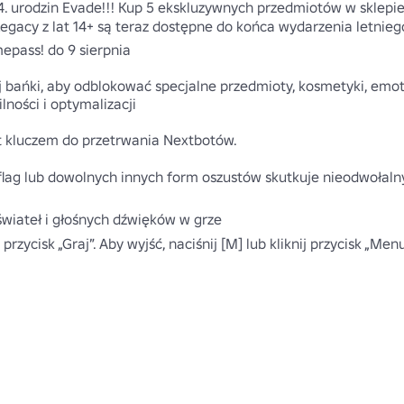
 4. urodzin Evade!!! Kup 5 ekskluzywnych przedmiotów w sklepie
gacy z lat 14+ są teraz dostępne do końca wydarzenia letniego!
pass! do 9 sierpnia

j bańki, aby odblokować specjalne przedmioty, kosmetyki, emotki
lności i optymalizacji 

st kluczem do przetrwania Nextbotów.

h flag lub dowolnych innych form oszustów skutkuje nieodwołal
iateł i głośnych dźwięków w grze 

przycisk „Graj”. Aby wyjść, naciśnij [M] lub kliknij przycisk „Menu