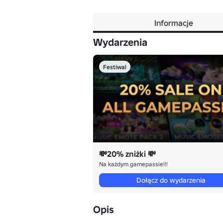
Informacje
Wydarzenia
Festiwal
💸20% zniżki 💸
Na każdym gamepassie!!!
Dołącz do wydarzenia
Opis