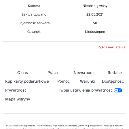
Kamera
Nieobsługiwany
Zaktualizowano
22.05.2021
Pojemność serwera
50
Gatunek
Niedostępne
Zgłoś naruszenie
O nas
Praca
Newsroom
Rodzice
Kup karty podarunkowe
Pomoc
Warunki
Dostępność
Prywatność
Twoje ustawienia prywatności
Mapa witryny
© 2026 Roblox Corporation. Nazwa Roblox, logo Roblox oraz hasło „Powering Imagination” należą do naszych
zarejestrowanych i niezarejestrowanych znaków towarowych na terenie Stanów Zjednoczonych oraz w innych