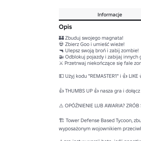
Informacje
Opis
🏰 Zbuduj swojego magnata!

💀 Zbierz Goo i umieść wieże!

🔫 Ulepsz swoją broń i zabij zombie!

🚁 Odblokuj pojazdy i zabijaj innych g
⚔️ Przetrwaj niekończące się fale zo
💵 Użyj kodu "REMASTER1" i 👍 LIKE 
👍 THUMBS UP 👍 nasza gra i dołącz 
⚠️ OPÓŹNIENIE LUB AWARIA? ZRÓB 
🏗️ Tower Defense Based Tycoon, zbu
wyposażonym wojownikiem przeciwko 