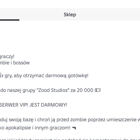
Sklep
raczy!

mbie i bossów

👍 gry, aby otrzymać darmową gotówkę!

do naszej grupy "Zood Studios" za 20 000 💵!

SERWER VIP! JEST DARMOWY!

duj swoją bazę i chroń ją przed zombie poprzez umieszczenie wi
apokalipsie i innym graczom! 🔫
