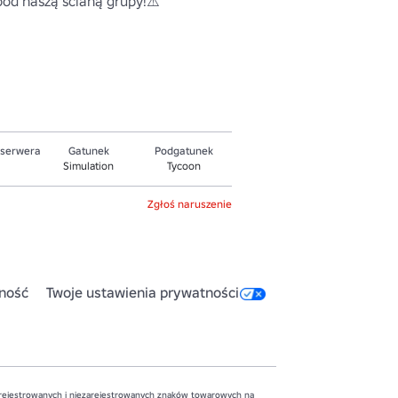
pod naszą ścianą grupy!⚠️

 serwera
Gatunek
Podgatunek
Simulation
Tycoon
Zgłoś naruszenie
ność
Twoje ustawienia prywatności
zarejestrowanych i niezarejestrowanych znaków towarowych na