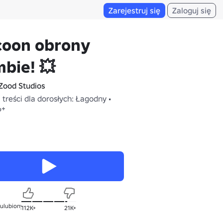
Zarejestruj się
Zaloguj się
coon obrony
bie! 💥
Zood Studios
treści dla dorosłych: Łagodny •
6+
 ulubionych
112K+
21K+