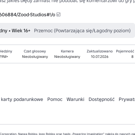
tkasz jakieś błędy zamiast nie podobać się komentarzowi do gry 
5606884/Zood-Studios#!/o
 ☑️
dny • Wiek 16+
Przemoc (Powtarzająca się/Łagodny poziom)
iedziny
Czat głosowy
Kamera
Zaktualizowano
Pojemność
7.9M+
Nieobsługiwany
Nieobsługiwany
10.07.2026
8
 karty podarunkowe
Pomoc
Warunki
Dostępność
Prywat
Corporation. Nazwa Roblox, logo Roblox oraz hasło „Powering Imagination” należą do naszych 