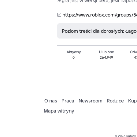
⚠️gra jest w wersji beta, jeśli napo
☑️ 
https://www.roblox.com/groups/
Poziom treści dla dorosłych: Łago
Aktywny
Ulubione
Odw
0
264,949
4
O nas
Praca
Newsroom
Rodzice
Kup
Mapa witryny
© 2026 Roblox 