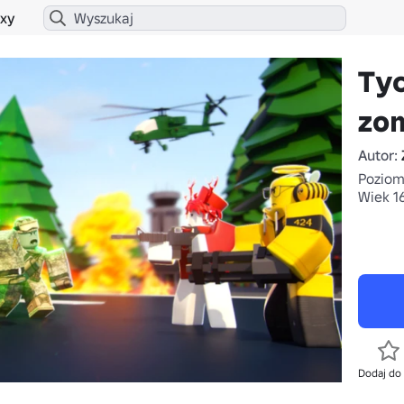
xy
Ty
zom
Autor:
Poziom 
Wiek 1
Dodaj do