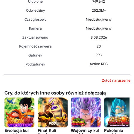
Ulubione
749,642
Odwiedziny
252.3M+
Czat głosowy
Nieobsługiwany
Kamera
Nieobsługiwany
Zaktualizowano
8.08.2026
Pojemność serwera
20
RPG
Gatunek
Action RPG
Podgatunek
Zgłoś naruszenie
Gry, do których inne osoby również dołączają
Ewolucja kul
Finał Kuli
Wojownicy kul
Pokolenia