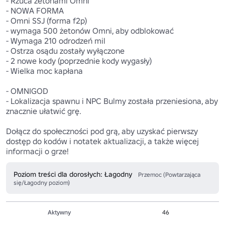
- Rzuca żetonami Omni

- NOWA FORMA 

- Omni SSJ (forma f2p)

- wymaga 500 żetonów Omni, aby odblokować

- Wymaga 210 odrodzeń mil 

- Ostrza osądu zostały wyłączone

- 2 nowe kody (poprzednie kody wygasły)

- Wielka moc kapłana

- OMNIGOD

- Lokalizacja spawnu i NPC Bulmy została przeniesiona, aby 
znacznie ułatwić grę. 

Dołącz do społeczności pod grą, aby uzyskać pierwszy 
dostęp do kodów i notatek aktualizacji, a także więcej 
informacji o grze!
Poziom treści dla dorosłych: Łagodny
Przemoc (Powtarzająca
się/Łagodny poziom)
Aktywny
46