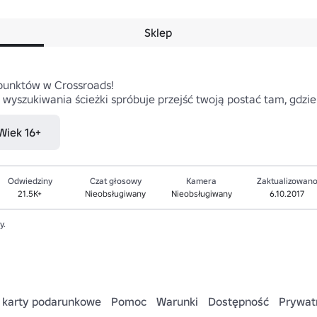
Sklep
unktów w Crossroads!

a wyszukiwania ścieżki spróbuje przejść twoją postać tam, gdzie 
 Wiek 16+
Odwiedziny
Czat głosowy
Kamera
Zaktualizowan
21.5K+
Nieobsługiwany
Nieobsługiwany
6.10.2017
y.
 karty podarunkowe
Pomoc
Warunki
Dostępność
Prywat