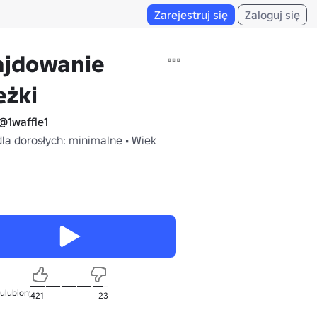
Zarejestruj się
Zaloguj się
ajdowanie
eżki
@1waffle1
dla dorosłych: minimalne • Wiek
 ulubionych
421
23