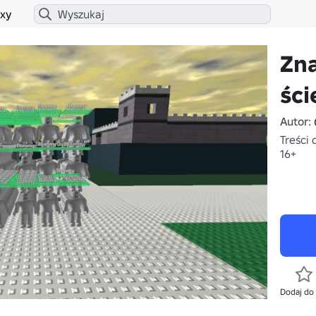
xy
Zn
ści
Autor:
Treści 
16+
Dodaj do