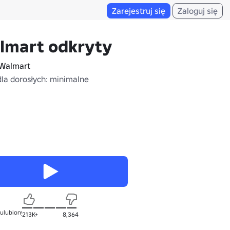
Zarejestruj się
Zaloguj się
lmart odkryty
Walmart
dla dorosłych: minimalne
 ulubionych
213K+
8,364