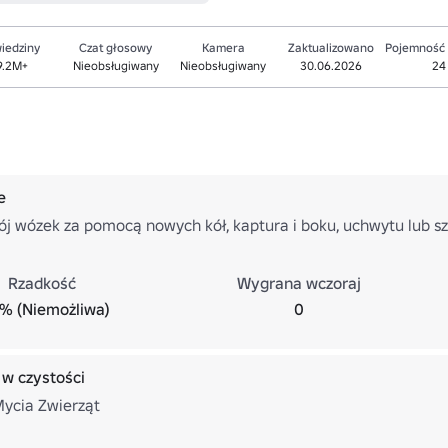
iedziny
Czat głosowy
Kamera
Zaktualizowano
Pojemność
9.2M+
Nieobsługiwany
Nieobsługiwany
30.06.2026
24
e
ój wózek za pomocą nowych kół, kaptura i boku, uchwytu lub s
Rzadkość
Wygrana wczoraj
% (Niemożliwa)
0
 w czystości
Mycia Zwierząt