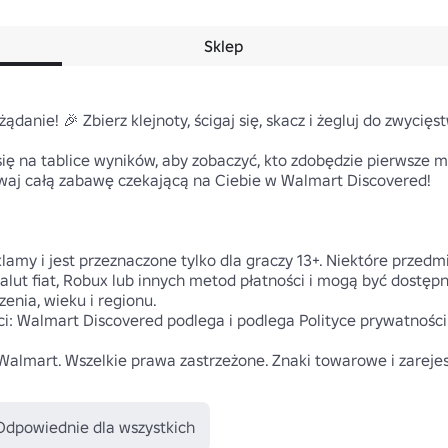
Sklep
anie! 🎉 Zbierz klejnoty, ścigaj się, skacz i żegluj do zwycięst
 na tablice wyników, aby zobaczyć, kto zdobędzie pierwsze miej
żywaj całą zabawę czekającą na Ciebie w Walmart Discovered!

amy i jest przeznaczone tylko dla graczy 13+. Niektóre przed
alut fiat, Robux lub innych metod płatności i mogą być dostępn
nia, wieku i regionu.

: Walmart Discovered podlega i podlega Polityce prywatności 
almart. Wszelkie prawa zastrzeżone. Znaki towarowe i zareje
Odpowiednie dla wszystkich