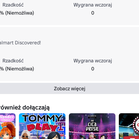
Rzadkość
Wygrana wczoraj
% (Niemożliwa)
0
lmart Discovered!
Rzadkość
Wygrana wczoraj
% (Niemożliwa)
0
Zobacz więcej
również dołączają