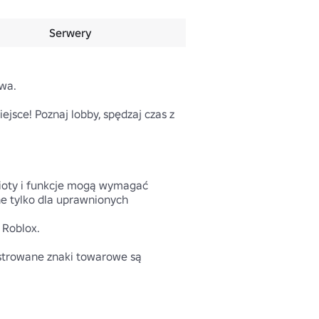
Serwery
wa.

sce! Poznaj lobby, spędzaj czas z 
mioty i funkcje mogą wymagać 
e tylko dla uprawnionych 
Roblox.

strowane znaki towarowe są 