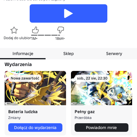
Dodaj do ulubionych
1M+
186K+
Informacje
Sklep
Serwery
Wydarzenia
Nowa zawartość
sob., 22 sie, 22:30
Bateria ludzka
Pełny gaz
Zmiany
Przeróbka
Dołącz do wydarzenia
Powiadom mnie