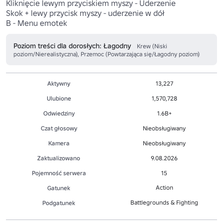
Kliknięcie lewym przyciskiem myszy - Uderzenie

Skok + lewy przycisk myszy - uderzenie w dół

B - Menu emotek
Poziom treści dla dorosłych: Łagodny
Krew (Niski
poziom/Nierealistyczna), Przemoc (Powtarzająca się/Łagodny poziom)
Aktywny
13,227
Ulubione
1,570,728
Odwiedziny
1.6B+
Czat głosowy
Nieobsługiwany
Kamera
Nieobsługiwany
Zaktualizowano
9.08.2026
Pojemność serwera
15
Action
Gatunek
Battlegrounds & Fighting
Podgatunek