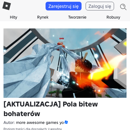
Zarejestruj się
Zaloguj się
Hity
Rynek
Tworzenie
Robuxy
[AKTUALIZACJA] Pola bitew
bohaterów
Autor:
more awesome games yo
Poziom treści dla dorosłych: Łagodny