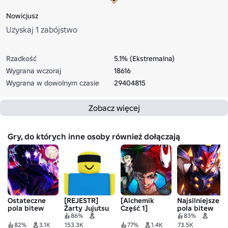
Nowicjusz
Uzyskaj 1 zabójstwo
Rzadkość
5.1% (Ekstremalna)
Wygrana wczoraj
18616
Wygrana w dowolnym czasie
29404815
Zobacz więcej
Gry, do których inne osoby również dołączają
Ostateczne
[REJESTR]
[Alchemik
Najsilniejsze
pola bitew
Żarty Jujutsu
Część 1]
pola bitew
Pojedynek
86%
83%
skoku
82%
3.1K
153.3K
77%
1.4K
73.5K