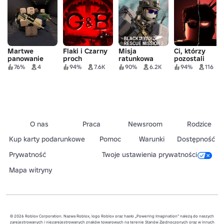
Martwe
Flaki i Czarny
Misja
Ci, którzy
panowanie
proch
ratunkowa
pozostali
Blackhawk 5
76%
4
94%
7.6K
90%
6.2K
94%
116
O nas
Praca
Newsroom
Rodzice
Kup karty podarunkowe
Pomoc
Warunki
Dostępność
Prywatność
Twoje ustawienia prywatności
Mapa witryny
© 2026 Roblox Corporation. Nazwa Roblox, logo Roblox oraz hasło „Powering Imagination” należą do naszych
zarejestrowanych i niezarejestrowanych znaków towarowych na terenie Stanów Zjednoczonych oraz w innych