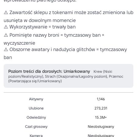
⚠️ Zawartość sklepu z tokenami może zostać zmieniona lub 
usunięta w dowolnym momencie 

⚠️ Wykorzystywanie = trwały ban

⚠️ Pominięte nazwy broni = tymczasowy ban + 
wyczyszczenie 

⚠️ Obszorne awatary i nadużycia glitchów = tymczasowy 
ban 
Poziom treści dla dorosłych: Umiarkowany
Krew (Niski
poziom/Realistyczny), Strach (Okazjonalna/Łagodny poziom), Przemoc
(Powtarzająca się/Umiarkowany)
Aktywny
1,146
Ulubione
273,231
Odwiedziny
15.3M+
Czat głosowy
Nieobsługiwany
Kamera
Nieobsługiwany