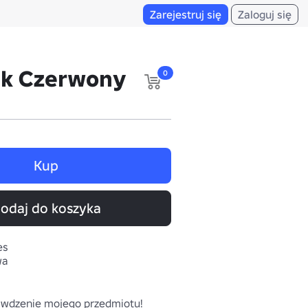
Zarejestruj się
Zaloguj się
k Czerwony
0
Kup
odaj do koszyka
es
wa
rawdzenie mojego przedmiotu!