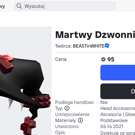
xy
Martwy Dzwonni
Twórca:
BEASTinWHITE
95
Cena
D
Podlega handlowi
Nie
Typ
Head Accessori
Umiejscowienie
Akcesoria | Gło
Materiały
Podstawowe
Utworzono
06 lis 2021
Opis
Dziękuję za sp