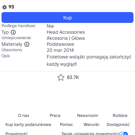
95
Kup
Podlega handlowi
Nie
Typ
Head Accessories
Umiejscowienie
Akcesoria | Głowa
Materiały
Podstawowe
Utworzono
20 mar 2014
Opis
Fioletowe wstążki pomagają zakończyć 
każdy wygląd!
83.7K
O nas
Praca
Newsroom
Rodzice
Kup karty podarunkowe
Pomoc
Warunki
Dostępność
Prywatność
Twoje ustawienia prywatności