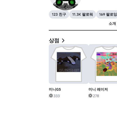
123 친구
11.3K 팔로워
169 팔로잉
소개
상점
미니GS
미니 레이저
333
278