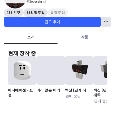
@Sovereign_I
131 친구
658 팔로워
0 팔로잉
친구 추가
소개
작품
현재 장착 중
애니메이션 - 표
머리 없는 머리
백신 [단계 5]
백신 [단계 5]
정
래쪽
판매 중단
판매 중단