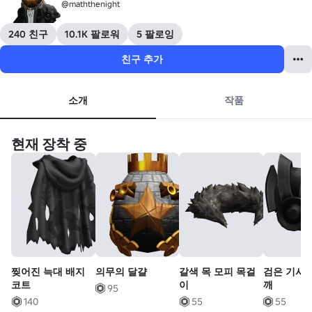
@maththenight
240 친구
10.1K 팔로워
5 팔로잉
친구 추가
소개
작품
현재 장착 중
찢어진 늑대 배지
의무의 달걀
갈색 목 모피 목걸
검은 기사 
코트
이
깨
95
140
55
55