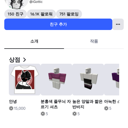
@iGottic
150 친구
16.1K 팔로워
751 팔로잉
친구 추가
소개
작품
상점
안녕
분홍색 줄무늬 자
높은 양말과 짧은
아늑한 스웨
르기 셔츠
반바지
15,000
5
5
5