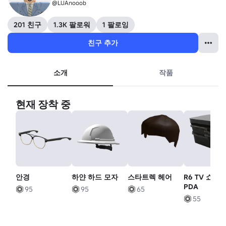
@LUAnooob
201 친구
1.3K 팔로워
1 팔로잉
친구 추가
소개
작품
현재 장착 중
안경
하얀 하드 모자
스타트렉 헤어
R6 TV 쇼 금
PDA
95
95
65
55