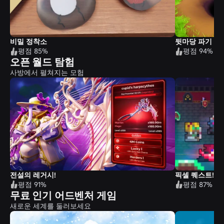
비밀 정착소
뒷마당 파기
평점 85%
평점 94%
오픈 월드 탐험
사방에서 펼쳐지는 모험
전설의 레거시!
픽셀 퀘스트!
평점 91%
평점 87%
무료 인기 어드벤처 게임
새로운 세계를 둘러보세요