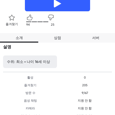
즐겨찾기
94
25
소개
상점
서버
설명
수위: 최소 • 나이 16세 이상
활성
0
즐겨찾기
205
방문 수
9,167
음성 채팅
지원 안 함
카메라
지원 안 함