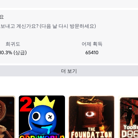
요
 보내고 계신가요? (다음 날 다시 방문하세요)
희귀도
어제 획득
10.3% (상급)
65410
더 보기