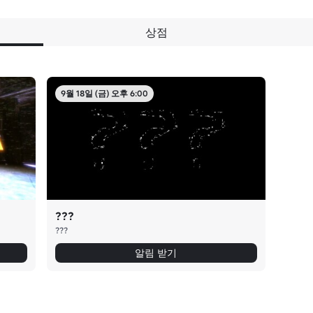
상점
9월 18일 (금) 오후 6:00
???
???
알림 받기