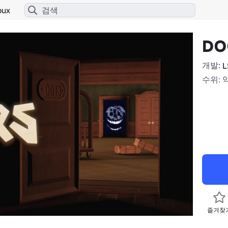
bux
DOO
개발:
L
수위: 
즐겨찾