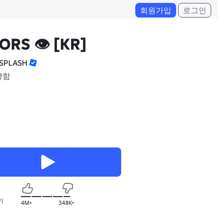
회원가입
로그인
RS 👁️ [KR]
SPLASH
약함
기
4M+
348K+