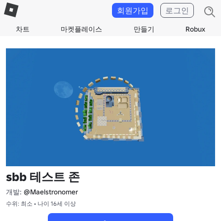
회원가입
로그인
차트
마켓플레이스
만들기
Robux
sbb 테스트 존
개발:
@Maelstronomer
수위: 최소 • 나이 16세 이상