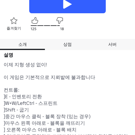
즐겨찾기
125
18
소개
상점
서버
설명
이제 지형 생성 없이!

이 게임은 기본적으로 지뢰밭에 불과합니다

컨트롤:

]E - 인벤토리 전환

]W+W/LeftCtrl - 스프린트

]Shift - 굽기

]중간 마우스 클릭 - 블록 장착 (있는 경우)

]마우스 왼쪽 아래로 - 블록을 깨뜨리기

] 오른쪽 마우스 아래로 - 블록 배치
