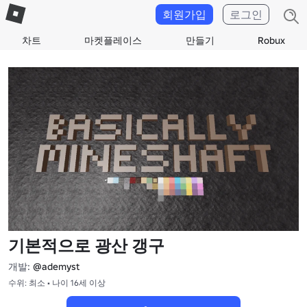
회원가입
로그인
차트
마켓플레이스
만들기
Robux
기본적으로 광산 갱구
개발:
@ademyst
수위: 최소 • 나이 16세 이상