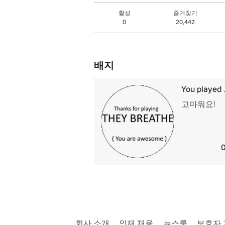
활성
즐겨찾기
0
20,442
배지
You playe
고마워요!
회사 소개
인재 채용
뉴스룸
보호자