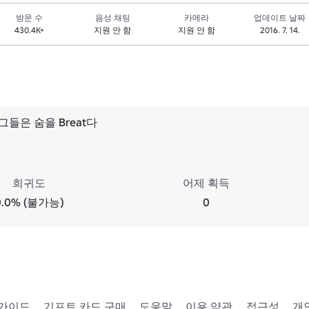
방문 수
음성 채팅
카메라
업데이트 날짜
430.4K+
지원 안 함
지원 안 함
2016. 7. 14.
d 그들은 숨을 Breat다
희귀도
어제 획득
0.0% (불가능)
0
 가이드
기프트 카드 구매
도움말
이용 약관
접근성
개