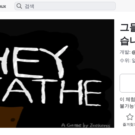
bux
그들
습
개발:
@
수위: 
이 체
불가능
즐겨찾