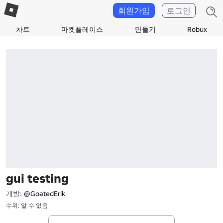
회원가입
로그인
차트
마켓플레이스
만들기
Robux
gui testing
개발:
@GoatedErik
수위: 알 수 없음