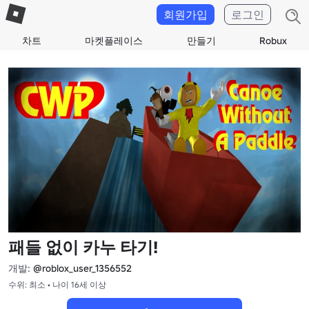
회원가입
로그인
차트
마켓플레이스
만들기
Robux
패들 없이 카누 타기!
개발:
@roblox_user_1356552
수위: 최소 • 나이 16세 이상