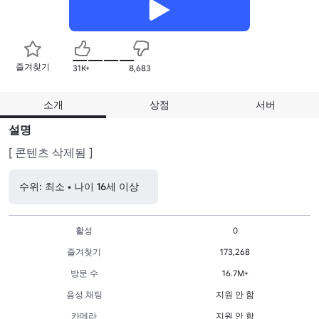
즐겨찾기
31K+
8,683
소개
상점
서버
설명
[ 콘텐츠 삭제됨 ]
수위: 최소 • 나이 16세 이상
활성
0
즐겨찾기
173,268
방문 수
16.7M+
음성 채팅
지원 안 함
카메라
지원 안 함