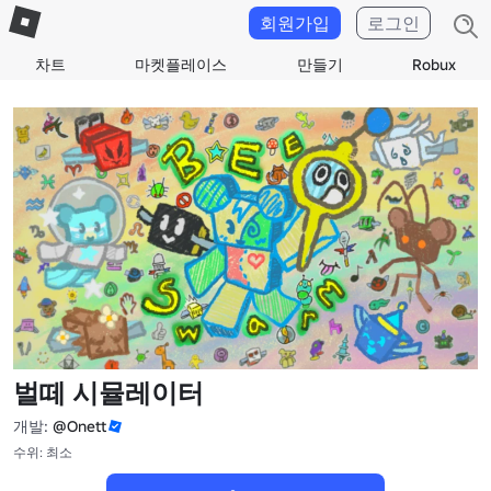
회원가입
로그인
차트
마켓플레이스
만들기
Robux
벌떼 시뮬레이터
개발:
@Onett
수위: 최소