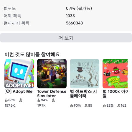
희귀도
0.4% (불가능)
어제 획득
1033
현재까지 획득
5660348
더 보기
이런 것도 많이들 참여해요
[🐶] Adopt Me!
Tower Defense
벌 샌드박스 시
벌 1000x 아이
Simulator
뮬레이터
템
86%
94%
157.6K
19.7K
90%
85
82%
162