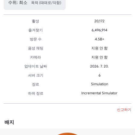
수위: 최소
폭력 (때때로/약함)
활성
20,172
즐겨찾기
6,496,914
방문 수
4.5B+
음성 채팅
지원 안 함
카메라
지원 안 함
업데이트 날짜
2026. 7. 20.
서버 크기
6
Simulation
장르
Incremental Simulator
하위 장르
신고하기
배지