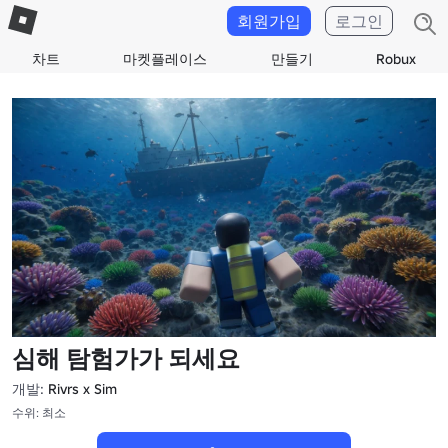
회원가입
로그인
차트
마켓플레이스
만들기
Robux
심해 탐험가가 되세요
개발:
Rivrs x Sim
수위: 최소