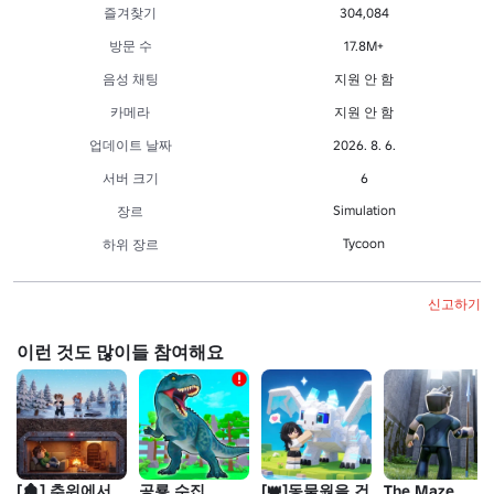
즐겨찾기
304,084
방문 수
17.8M+
음성 채팅
지원 안 함
카메라
지원 안 함
업데이트 날짜
2026. 8. 6.
서버 크기
6
Simulation
장르
Tycoon
하위 장르
신고하기
이런 것도 많이들 참여해요
[🏚️] 추위에서
공룡 수집
[👑]동물원을 건
The Maze