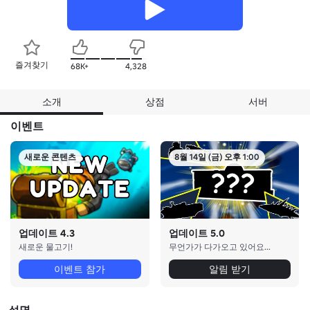
즐겨찾기
68K+
4,328
소개
상점
서버
이벤트
새로운 콘텐츠
8월 14일 (금) 오후 1:00
업데이트 4.3
업데이트 5.0
새로운 물고기!
무언가가 다가오고 있어요...
이벤트 참가
알림 받기