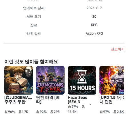
업데이트 날짜
2026. 8. 7.
서버 크기
30
RPG
장르
Action RPG
하위 장르
신고하기
이런 것도 많이들 참여해요
[⚖️JUDGEMAN]
던전 타워 [베
Haze Seas
[UPD 1.5 ✨] 애
주주츠 무한
타]
[SEA 3
니 던전
EXPANSION]
97%
96%
1.7K
92%
295
16.4K
97%
2.8K