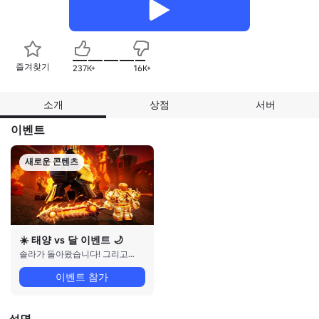
즐겨찾기
237K+
16K+
소개
상점
서버
이벤트
새로운 콘텐츠
☀️ 태양 vs 달 이벤트 🌙
솔라가 돌아왔습니다! 그리고 루나는요?
이벤트 참가