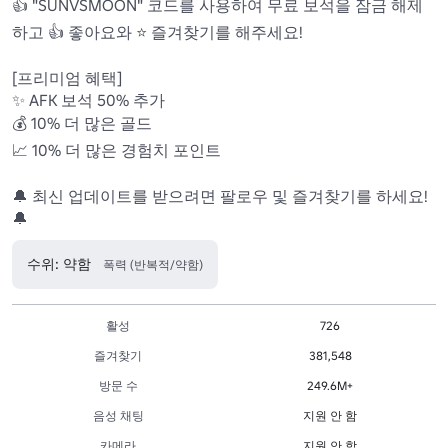
👍 "SUNVSMOON" 코드를 사용하여 무료 보석을 잠금 해제
하고 👍 좋아요와 ⭐ 즐겨찾기를 해주세요!

[프리미엄 혜택]

✨ AFK 보석 50% 추가

💰 10% 더 많은 골드

📈 10% 더 많은 경험치 포인트

🔔 최신 업데이트를 받으려면 팔로우 및 즐겨찾기를 하세요! 
🔔 
수위: 약함
폭력 (반복적/약함)
활성
726
즐겨찾기
381,548
방문 수
249.6M+
음성 채팅
지원 안 함
카메라
지원 안 함