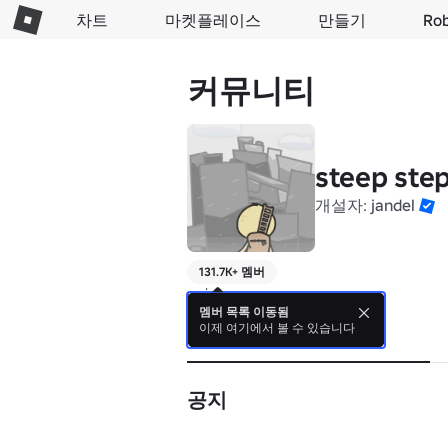
차트
마켓플레이스
만들기
Ro
커뮤니티
steep ste
개설자:
jandel
131.7K+ 멤버
welcome
멤버 목록 이동됨
이제 여기에서 볼 수 있습니다
소개
공지