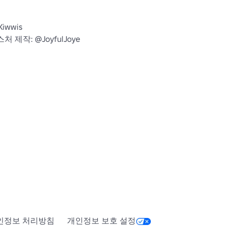
wwis

 제작: @JoyfulJoye

blox.com/users/2747755374/profile&quot;
인정보 처리방침
개인정보 보호 설정