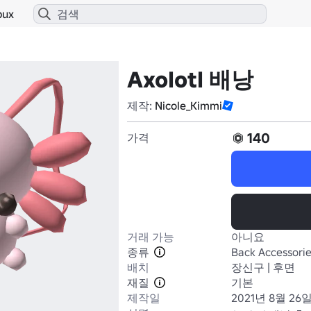
bux
Axolotl 배낭
제작:
Nicole_Kimmi
140
가격
거래 가능
아니요
종류
Back Accessori
배치
장신구 | 후면
재질
기본
제작일
2021년 8월 26