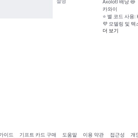
설명
Axolotl 배낭 🍥

카와이

⭐ 별 코드 사용: Ki
💜 모델링 및 텍스처
더 보기
"
https://www.ro
 가이드
기프트 카드 구매
도움말
이용 약관
접근성
개