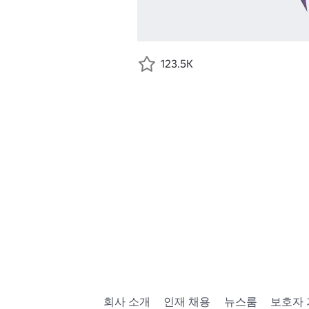
123.5K
회사 소개
인재 채용
뉴스룸
보호자