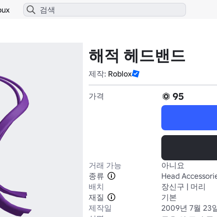
bux
해적 헤드밴드
제작:
Roblox
95
가격
거래 가능
아니요
종류
Head Accessori
배치
장신구 | 머리
재질
기본
제작일
2009년 7월 23