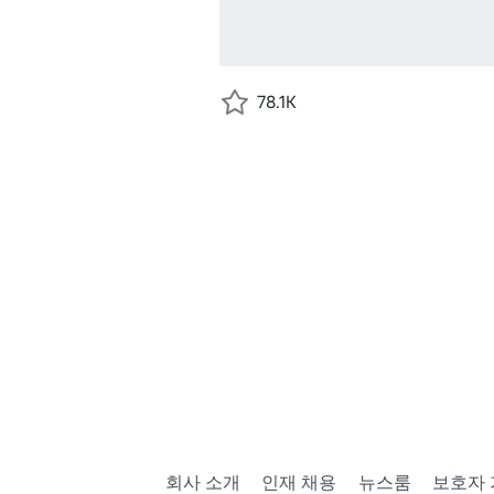
78.1K
회사 소개
인재 채용
뉴스룸
보호자