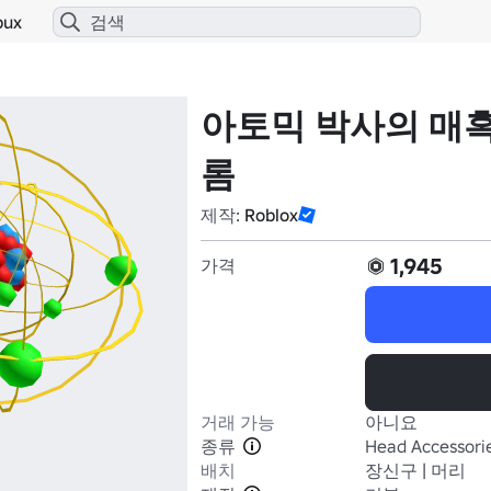
bux
아토믹 박사의 매
롬
제작:
Roblox
1,945
가격
거래 가능
아니요
종류
Head Accessori
배치
장신구 | 머리