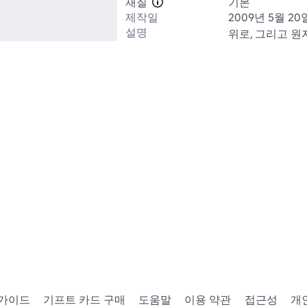
재질
기본
제작일
2009년 5월 20
설명
위로, 그리고 원
 가이드
기프트 카드 구매
도움말
이용 약관
접근성
개